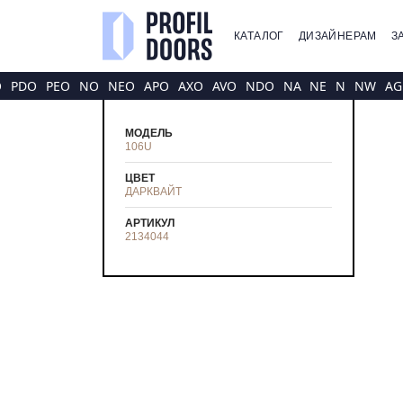
КАТАЛОГ
ДИЗАЙНЕРАМ
З
O
PDO
PEO
NO
NEO
APO
AXO
AVO
NDO
NA
NE
N
NW
AG
МОДЕЛЬ
106U
ЦВЕТ
ДАРКВАЙТ
АРТИКУЛ
2134044