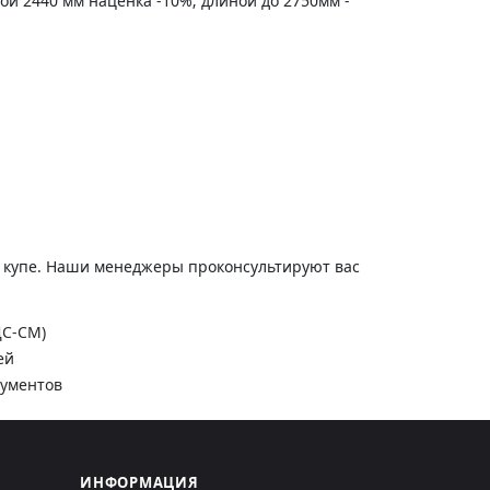
ной 2440 мм наценка -10%; длиной до 2750мм -
и купе. Наши менеджеры проконсультируют вас
ДС-СМ)
ей
кументов
ИНФОРМАЦИЯ