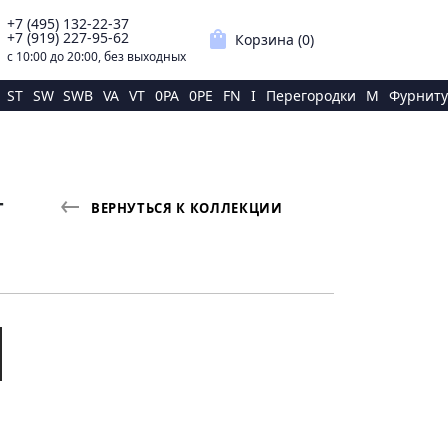
+7 (495) 132-22-37
p
shopping_bag
+7 (919) 227-95-62
Корзина (
0
)
с 10:00 до 20:00, без выходных
ST
SW
SWB
VA
VT
0PA
0PE
FN
I
Перегородки
M
Фурниту
Т
ВЕРНУТЬСЯ К КОЛЛЕКЦИИ