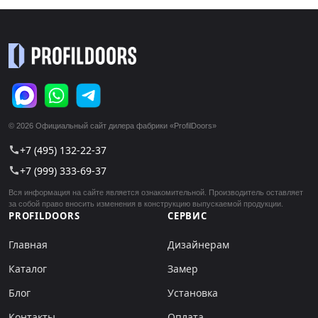
© 2026 Официальный сайт дилера фабрики «ProfilDoors»
+7 (495) 132-22-37
call
+7 (999) 333-69-37
call
Вся информация на сайте является ознакомительной. Производитель оставляет
за собой право вносить изменения в конструкцию выпускаемой продукции.
PROFILDOORS
СЕРВИС
Главная
Дизайнерам
Каталог
Замер
Блог
Установка
Контакты
Оплата