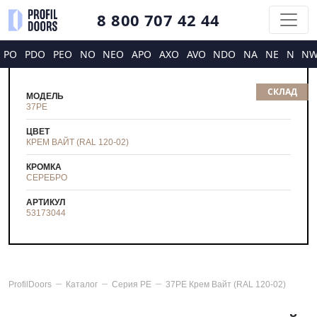
8 800 707 42 44
PO
PDO
PEO
NO
NEO
APO
AXO
AVO
NDO
NA
NE
N
N
СКЛАД
МОДЕЛЬ
37PE
ЦВЕТ
КРЕМ ВАЙТ (RAL 120-02)
КРОМКА
СЕРЕБРО
АРТИКУЛ
53173044
ProfilDoors
Каталог
Серия
PE
37PE Крем Вайт (RAL 120-02)