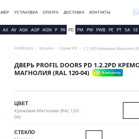
whatsap
АМЕР
УСТАНОВКА
ОПЛАТА
ДОСТАВКА
КОНТАКТЫ
AX
AV
AGK
AGP
AGN
P
PA
PD
PM
PW
PWB
PE
PT
SA
SE
ProfilDoors
Каталог
Серия
PD
1.2.2PD Кремовая Магнолия (R
ДВЕРЬ PROFIL DOORS PD 1.2.2PD КРЕМ
МАГНОЛИЯ (RAL 120-04)
ЦВЕТ
Кремовая Магнолия (RAL 120-
04)
СТЕКЛО