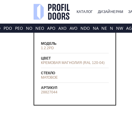
КАТАЛОГ
ДИЗАЙНЕРАМ
З
O
PDO
PEO
NO
NEO
APO
AXO
AVO
NDO
NA
NE
N
NW
AG
МОДЕЛЬ
1.2.2PD
ЦВЕТ
КРЕМОВАЯ МАГНОЛИЯ (RAL 120-04)
СТЕКЛО
МАТОВОЕ
АРТИКУЛ
28827044