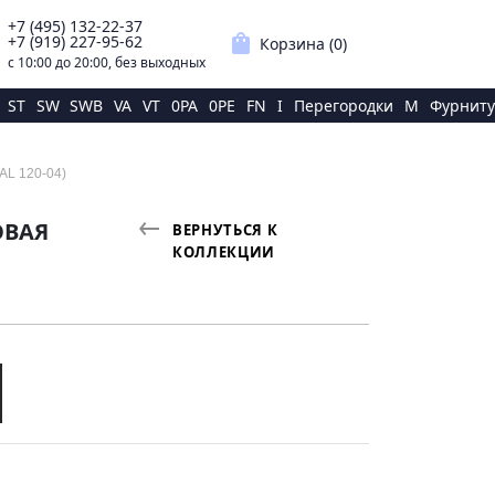
+7 (495) 132-22-37
p
shopping_bag
+7 (919) 227-95-62
Корзина (
0
)
с 10:00 до 20:00, без выходных
ST
SW
SWB
VA
VT
0PA
0PE
FN
I
Перегородки
M
Фурниту
AL 120-04)
ОВАЯ
ВЕРНУТЬСЯ К
КОЛЛЕКЦИИ