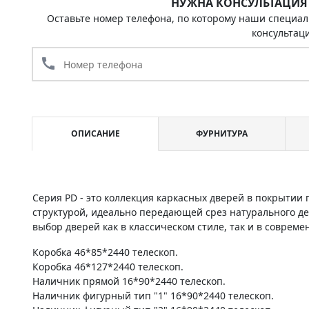
НУЖНА КОНСУЛЬТАЦИЯ
Оставьте номер телефона, по которому наши специал
консультац
call
ОПИСАНИЕ
ФУРНИТУРА
Серия PD - это коллекция каркасных дверей в покрыти
структурой, идеально передающей срез натурального д
выбор дверей как в классическом стиле, так и в соврем
Коробка 46*85*2440 телескоп.
Коробка 46*127*2440 телескоп.
Наличник прямой 16*90*2440 телескоп.
Наличник фигурный тип "1" 16*90*2440 телескоп.