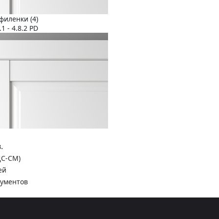
филенки (4)
1 - 4.8.2 PD
.
ДС-СМ)
ей
кументов