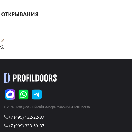
 ОТКРЫВАНИЯ
 2
уб.
© 2026 Официальный сайт дилера фабрики «ProfilDoors»
+7 (495) 132-22-37
call
+7 (999) 333-69-37
call