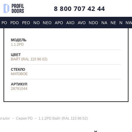
8 800 707 42 44
PO
PDO
PEO
NO
NEO
APO
AXO
AVO
NDO
NA
NE
N
N
МОДЕЛЬ
1.1.2PD
ЦВЕТ
ВАЙТ (RAL 110 96 02)
СТЕКЛО
МАТОВОЕ
АРТИКУЛ
28791044
аталог
Серия
PD
1.1.2PD Вайт (RAL 110 96 02)