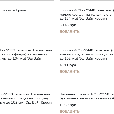
плинтуса Браун
Коробка 46*127*2440 телескоп. 
жилого фонда) на толщину стен
до 134 мм) Эш Вайт Кроскут
6 146
руб.
ДОБАВИТЬ
127*2440 телескоп. Распашная
Коробка 46*85*2440 телескоп. (
о жилого фонда) на толщину
жилого фонда) на толщину стен
1 мм до 134 мм) Эш Вайт
до 102 мм) Эш Вайт Кроскут
4 911
руб.
ДОБАВИТЬ
85*2440 телескоп. Распашная
Наличник прямой 16*90*2150 те
го жилого фонда) на толщину
(доступен к заказу из наличия) 
 мм до 102 мм) Эш Вайт Кроскут
1 069
руб.
ДОБАВИТЬ