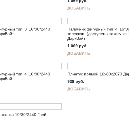
1 069
руб.
ДОБАВИТЬ
гурный тип '3' 16*90*2440
Наличник фигурный тип '4' 16*9
аркВайт
телескоп. (доступен к заказу из
ДаркВайт
1 069
руб.
ДОБАВИТЬ
гурный тип '4' 16*90*2440
Плинтус прямой 16х80х2070 Да
аркВайт
938
руб.
ДОБАВИТЬ
планка 10*30*2440 Грей