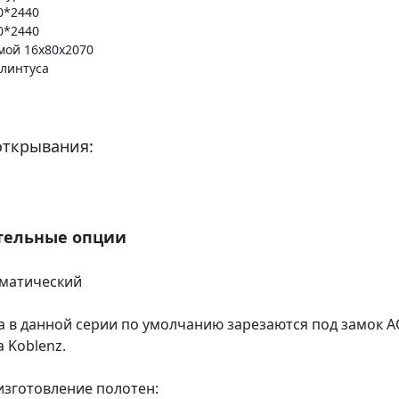
0*2440
0*2440
мой 16х80х2070
плинтуса
открывания:
тельные опции
оматический
а в данной серии по умолчанию зарезаются под замок A
a Koblenz.
зготовление полотен: