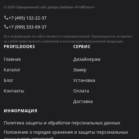
© 2026 Официальный сайт дилера фабрики «ProfilDoors»
+7 (495) 132-22-37
call
+7 (999) 333-69-37
call
Вся информация на сайте является ознакомительной. Производитель оставляет
за собой право вносить изменения в конструкцию выпускаемой продукции.
PROFILDOORS
СЕРВИС
Главная
Дизайнерам
Каталог
Замер
Блог
Установка
Контакты
Оплата
Доставка
ИНФОРМАЦИЯ
Политика защиты и обработки персональных данных
Положение о порядке хранения и защиты персональных
данных пользователей