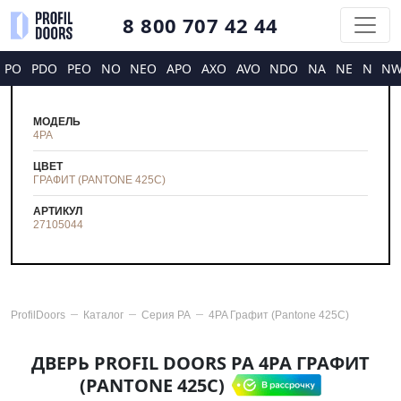
8 800 707 42 44
PO
PDO
PEO
NO
NEO
APO
AXO
AVO
NDO
NA
NE
N
N
МОДЕЛЬ
4PA
ЦВЕТ
ГРАФИТ (PANTONE 425С)
АРТИКУЛ
27105044
ProfilDoors
Каталог
Серия
PA
4PA Графит (Pantone 425С)
ДВЕРЬ PROFIL DOORS PA 4PA ГРАФИТ
(PANTONE 425С)