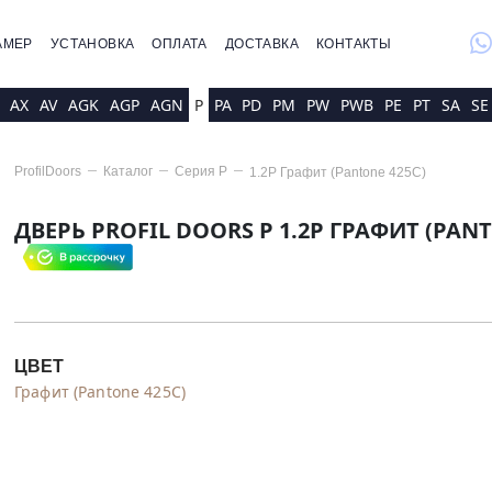
whatsap
АМЕР
УСТАНОВКА
ОПЛАТА
ДОСТАВКА
КОНТАКТЫ
AX
AV
AGK
AGP
AGN
P
PA
PD
PM
PW
PWB
PE
PT
SA
SE
ProfilDoors
Каталог
Серия
P
1.2P Графит (Pantone 425С)
ДВЕРЬ PROFIL DOORS P 1.2P ГРАФИТ (PANT
ЦВЕТ
Графит (Pantone 425С)