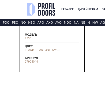
КАТАЛОГ
ДИЗАЙНЕРАМ
З
O
PDO
PEO
NO
NEO
APO
AXO
AVO
NDO
NA
NE
N
NW
AG
МОДЕЛЬ
1.2P
ЦВЕТ
ГРАФИТ (PANTONE 425С)
АРТИКУЛ
27904044