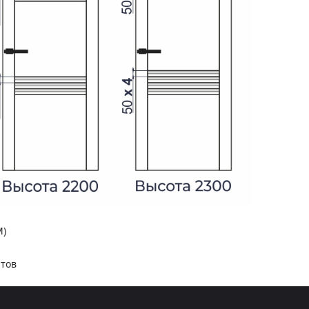
М)
нтов