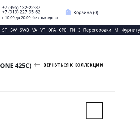
+7 (495) 132-22-37
p
shopping_bag
+7 (919) 227-95-62
Корзина (
0
)
с 10:00 до 20:00, без выходных
ST
SW
SWB
VA
VT
0PA
0PE
FN
I
Перегородки
M
Фурниту
ONE 425С)
ВЕРНУТЬСЯ К КОЛЛЕКЦИИ