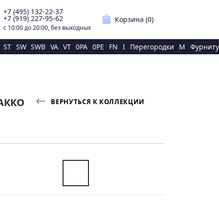
+7 (495) 132-22-37
p
shopping_bag
+7 (919) 227-95-62
Корзина (
0
)
с 10:00 до 20:00, без выходных
ST
SW
SWB
VA
VT
0PA
0PE
FN
I
Перегородки
M
Фурниту
БАККО
ВЕРНУТЬСЯ К КОЛЛЕКЦИИ