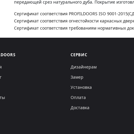
передающей срез натурального дуба. Покрытие изготовле
Сертификат соответствия PROFILDOORS ISO 9001-2015(С
Сертификат соответствия огнестойкости каркасных двер
Сертификат соответствия требованиям нормативных до
LDOORS
СЕРВИС
я
Дизайнерам
г
Замер
Установка
кты
Оплата
Доставка