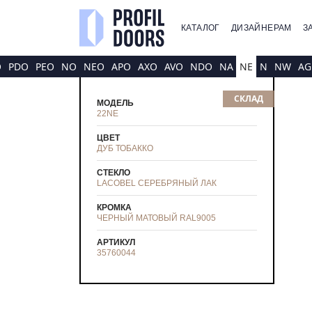
КАТАЛОГ
ДИЗАЙНЕРАМ
З
O
PDO
PEO
NO
NEO
APO
AXO
AVO
NDO
NA
NE
N
NW
AG
СКЛАД
МОДЕЛЬ
22NE
ЦВЕТ
ДУБ ТОБАККО
СТЕКЛО
LACOBEL СЕРЕБРЯНЫЙ ЛАК
КРОМКА
ЧЕРНЫЙ МАТОВЫЙ RAL9005
АРТИКУЛ
35760044