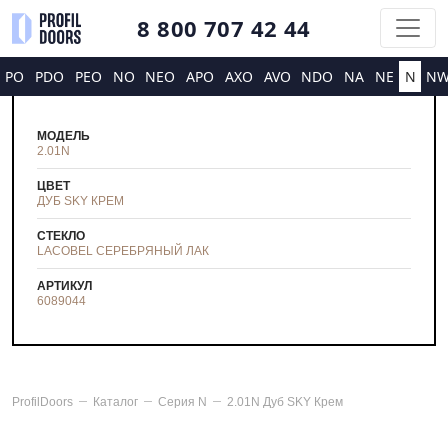
8 800 707 42 44
PO
PDO
PEO
NO
NEO
APO
AXO
AVO
NDO
NA
NE
N
N
МОДЕЛЬ
2.01N
ЦВЕТ
ДУБ SKY КРЕМ
СТЕКЛО
LACOBEL СЕРЕБРЯНЫЙ ЛАК
АРТИКУЛ
6089044
ProfilDoors
Каталог
Серия
N
2.01N Дуб SKY Крем