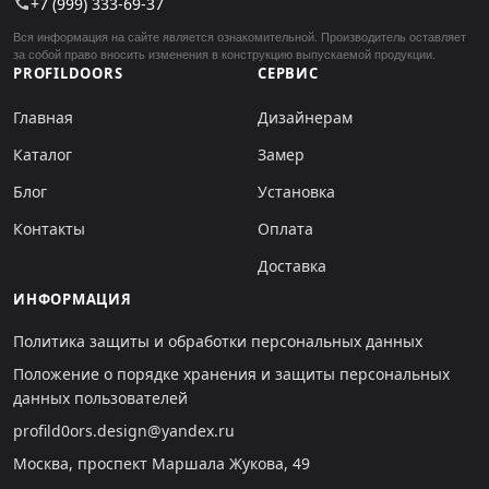
+7 (999) 333-69-37
call
Вся информация на сайте является ознакомительной. Производитель оставляет
за собой право вносить изменения в конструкцию выпускаемой продукции.
PROFILDOORS
СЕРВИС
Главная
Дизайнерам
Каталог
Замер
Блог
Установка
Контакты
Оплата
Доставка
ИНФОРМАЦИЯ
Политика защиты и обработки персональных данных
Положение о порядке хранения и защиты персональных
данных пользователей
profild0ors.design@yandex.ru
Москва, проспект Маршала Жукова, 49