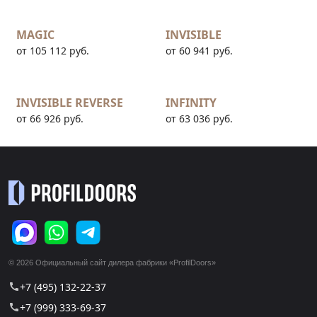
MAGIC
INVISIBLE
от 105 112 руб.
от 60 941 руб.
INVISIBLE REVERSE
INFINITY
от 66 926 руб.
от 63 036 руб.
© 2026 Официальный сайт дилера фабрики «ProfilDoors»
+7 (495) 132-22-37
call
+7 (999) 333-69-37
call