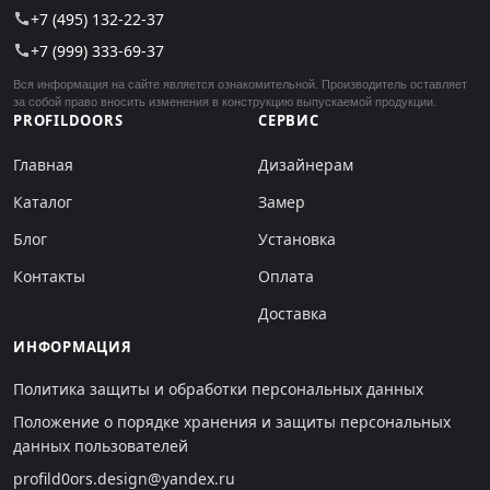
+7 (495) 132-22-37
call
+7 (999) 333-69-37
call
Вся информация на сайте является ознакомительной. Производитель оставляет
за собой право вносить изменения в конструкцию выпускаемой продукции.
PROFILDOORS
СЕРВИС
Главная
Дизайнерам
Каталог
Замер
Блог
Установка
Контакты
Оплата
Доставка
ИНФОРМАЦИЯ
Политика защиты и обработки персональных данных
Положение о порядке хранения и защиты персональных
данных пользователей
profild0ors.design@yandex.ru