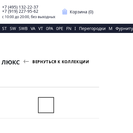
+7 (495) 132-22-37
p
shopping_bag
+7 (919) 227-95-62
Корзина (
0
)
с 10:00 до 20:00, без выходных
ST
SW
SWB
VA
VT
0PA
0PE
FN
I
Перегородки
M
Фурниту
Й ЛЮКС
ВЕРНУТЬСЯ К КОЛЛЕКЦИИ