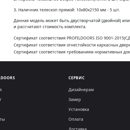
3. Наличник телескоп прямой: 10х80х2150 мм - 5 шт.
Данная модель может быть двустворчатой (двойной) ил
и рассчитают стоимость комплекта.
Сертификат соответствия PROFILDOORS ISO 9001-2015(С
Сертификат соответствия огнестойкости каркасных двер
Сертификат соответствия требованиям нормативных до
LDOORS
СЕРВИС
я
Дизайнерам
г
Замер
Установка
кты
Оплата
Доставка