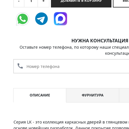
1
-
+
ДОБАВИТЬ В КОРЗИНУ
НУЖНА КОНСУЛЬТАЦИЯ
Оставьте номер телефона, по которому наши специал
консультац
call
ОПИСАНИЕ
ФУРНИТУРА
Серия LK - это коллекция каркасных дверей в глянцево
основе новейших разработок. Данное покрытие позволяе