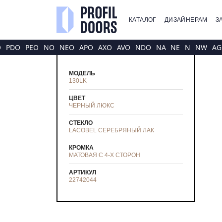
КАТАЛОГ
ДИЗАЙНЕРАМ
З
O
PDO
PEO
NO
NEO
APO
AXO
AVO
NDO
NA
NE
N
NW
AG
МОДЕЛЬ
130LK
ЦВЕТ
ЧЕРНЫЙ ЛЮКС
СТЕКЛО
LACOBEL СЕРЕБРЯНЫЙ ЛАК
КРОМКА
МАТОВАЯ С 4-Х СТОРОН
АРТИКУЛ
22742044