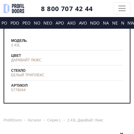
8 800 707 42 44
PO
PDO
PEO
NO
NEO
APO
AXO
AVO
NDO
NA
NE
N
N
МОДЕЛЬ
2.43L
ЦВЕТ
ДАРКВАЙТ ЛЮКС
СТЕКЛО
БЕЛЫЙ ТРИПЛЕКС
АРТИКУЛ
5778044
ProfilDoors
Каталог
Серия
L
2.43L ДаркВайт Люкс