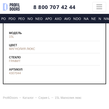
8 800 707 42 44
PO
PDO
PEO
NO
NEO
APO
AXO
AVO
NDO
NA
NE
N
N
МОДЕЛЬ
15L
ЦВЕТ
МАГНОЛИЯ ЛЮКС
СТЕКЛО
ГРАФИТ
АРТИКУЛ
4307044
ProfilDoors
Каталог
Серия
L
15L Магнолия люкс