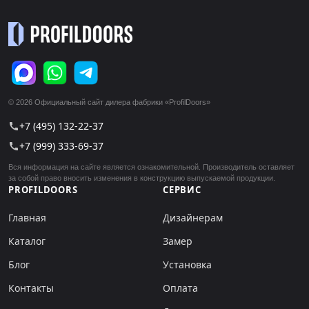
© 2026 Официальный сайт дилера фабрики «ProfilDoors»
+7 (495) 132-22-37
call
+7 (999) 333-69-37
call
Вся информация на сайте является ознакомительной. Производитель оставляет
за собой право вносить изменения в конструкцию выпускаемой продукции.
PROFILDOORS
СЕРВИС
Главная
Дизайнерам
Каталог
Замер
Блог
Установка
Контакты
Оплата