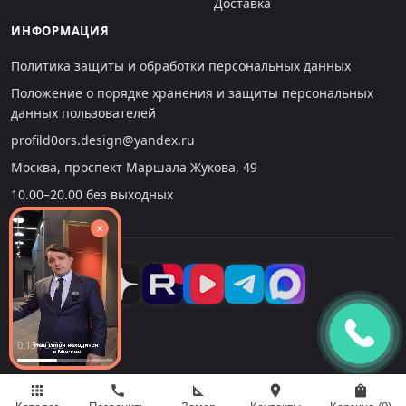
Доставка
ИНФОРМАЦИЯ
Политика защиты и обработки персональных данных
Положение о порядке хранения и защиты персональных
данных пользователей
profild0ors.design@yandex.ru
Москва, проспект Маршала Жукова, 49
10.00–20.00 без выходных
×
0:14 : 0:32
apps
call
square_foot
location_on
shopping_bag