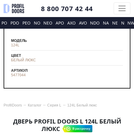
8 800 707 42 44
PO
PDO
PEO
NO
NEO
APO
AXO
AVO
NDO
NA
NE
N
N
МОДЕЛЬ
124L
ЦВЕТ
БЕЛЫЙ ЛЮКС
АРТИКУЛ
5477044
ProfilDoors
Каталог
Серия
L
124L Белый люкс
ДВЕРЬ PROFIL DOORS L 124L БЕЛЫЙ
ЛЮКС