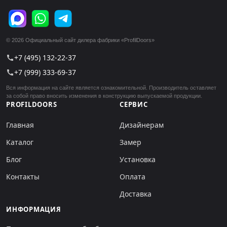
© 2026 Официальный сайт дилера фабрики «ProfilDoors»
+7 (495) 132-22-37
call
+7 (999) 333-69-37
call
Вся информация на сайте является ознакомительной. Производитель оставляет
за собой право вносить изменения в конструкцию выпускаемой продукции.
PROFILDOORS
СЕРВИС
Главная
Дизайнерам
Каталог
Замер
Блог
Установка
Контакты
Оплата
Доставка
ИНФОРМАЦИЯ