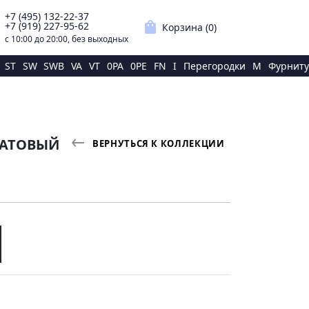
+7 (495) 132-22-37
p
shopping_bag
+7 (919) 227-95-62
Корзина (
0
)
с 10:00 до 20:00, без выходных
ST
SW
SWB
VA
VT
0PA
0PE
FN
I
Перегородки
M
Фурниту
МАТОВЫЙ
ВЕРНУТЬСЯ К КОЛЛЕКЦИИ