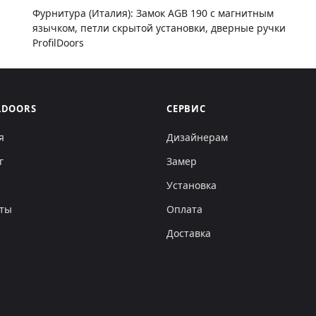
Фурнитура (Италия): Замок AGB 190 с магнитным
язычком, петли скрытой установки, дверные ручки
ProfilDoors
LDOORS
СЕРВИС
я
Дизайнерам
г
Замер
Установка
кты
Оплата
Доставка