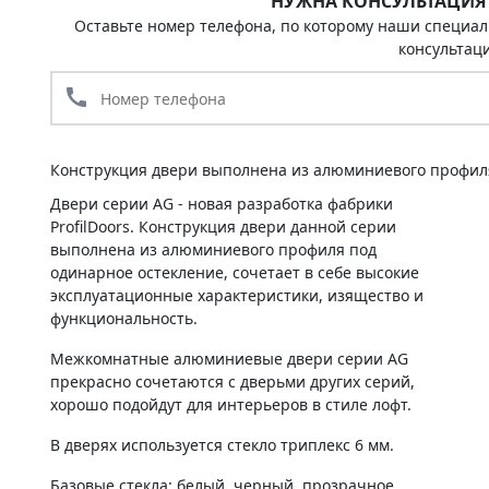
НУЖНА КОНСУЛЬТАЦИЯ
Оставьте номер телефона, по которому наши специал
консультац
call
Конструкция двери выполнена из алюминиевого профиля
Двери серии AG - новая разработка фабрики
ProfilDoors. Конструкция двери данной серии
выполнена из алюминиевого профиля под
одинарное остекление, сочетает в себе высокие
эксплуатационные характеристики, изящество и
функциональность.
Межкомнатные алюминиевые двери серии AG
прекрасно сочетаются с дверьми других серий,
хорошо подойдут для интерьеров в стиле лофт.
В дверях используется стекло триплекс 6 мм.
Базовые стекла: белый, черный, прозрачное,