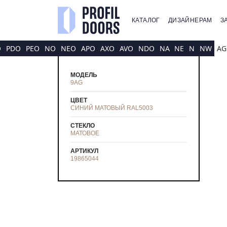
КАТАЛОГ
ДИЗАЙНЕРАМ
З
O
PDO
PEO
NO
NEO
APO
AXO
AVO
NDO
NA
NE
N
NW
AG
МОДЕЛЬ
9AG
ЦВЕТ
CИНИЙ МАТОВЫЙ RAL5003
СТЕКЛО
МАТОВОЕ
АРТИКУЛ
19865044