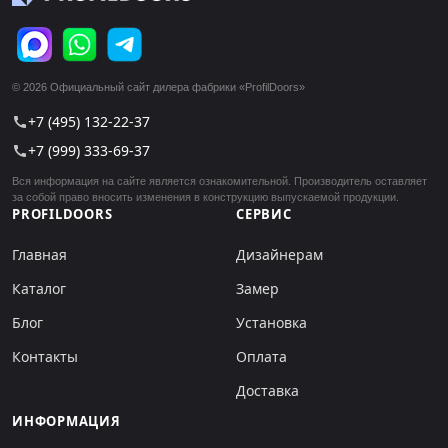
© 2026 Официальный сайт дилера фабрики «ProfilDoors»
+7 (495) 132-22-37
call
+7 (999) 333-69-37
call
Вся информация на сайте является ознакомительной. Производитель оставляет
за собой право вносить изменения в конструкцию выпускаемой продукции.
PROFILDOORS
СЕРВИС
Главная
Дизайнерам
Каталог
Замер
Блог
Установка
Контакты
Оплата
Доставка
ИНФОРМАЦИЯ