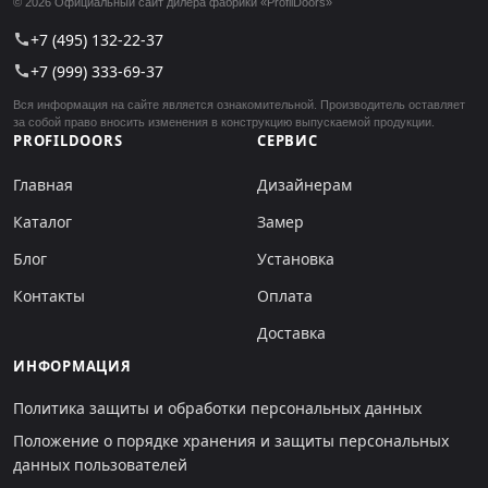
© 2026 Официальный сайт дилера фабрики «ProfilDoors»
+7 (495) 132-22-37
call
+7 (999) 333-69-37
call
Вся информация на сайте является ознакомительной. Производитель оставляет
за собой право вносить изменения в конструкцию выпускаемой продукции.
PROFILDOORS
СЕРВИС
Главная
Дизайнерам
Каталог
Замер
Блог
Установка
Контакты
Оплата
Доставка
ИНФОРМАЦИЯ
Политика защиты и обработки персональных данных
Положение о порядке хранения и защиты персональных
данных пользователей