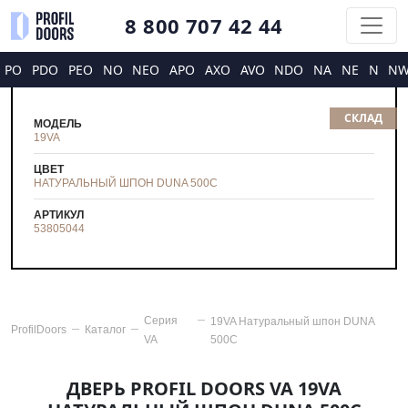
8 800 707 42 44
PO
PDO
PEO
NO
NEO
APO
AXO
AVO
NDO
NA
NE
N
N
СКЛАД
МОДЕЛЬ
19VA
ЦВЕТ
НАТУРАЛЬНЫЙ ШПОН DUNA 500C
АРТИКУЛ
53805044
Серия
19VA Натуральный шпон DUNA
ProfilDoors
Каталог
VA
500C
ДВЕРЬ PROFIL DOORS VA 19VA