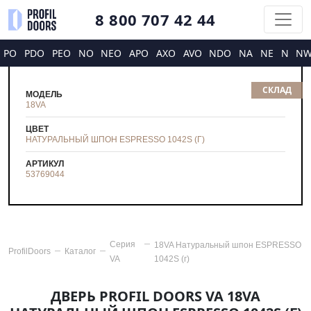
8 800 707 42 44
PO
PDO
PEO
NO
NEO
APO
AXO
AVO
NDO
NA
NE
N
N
СКЛАД
МОДЕЛЬ
18VA
ЦВЕТ
НАТУРАЛЬНЫЙ ШПОН ESPRESSO 1042S (Г)
АРТИКУЛ
53769044
Серия
18VA Натуральный шпон ESPRESSO
ProfilDoors
Каталог
VA
1042S (г)
ДВЕРЬ PROFIL DOORS VA 18VA