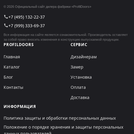
© 2026 Официальный сайт дилера фабрики «ProfilDoors»
+7 (495) 132-22-37
call
+7 (999) 333-69-37
call
Вся информация на сайте является ознакомительной. Производитель оставляет
за собой право вносить изменения в конструкцию выпускаемой продукции.
PROFILDOORS
СЕРВИС
Главная
Дизайнерам
Каталог
Замер
Блог
Установка
Контакты
Оплата
Доставка
ИНФОРМАЦИЯ
Политика защиты и обработки персональных данных
Положение о порядке хранения и защиты персональных
данных пользователей