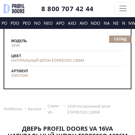
8 800 707 42 44
PO
PDO
PEO
NO
NEO
APO
AXO
AVO
NDO
NA
NE
N
N
СКЛАД
МОДЕЛЬ
16VA
ЦВЕТ
НАТУРАЛЬНЫЙ ШПОН ESPRESSO 1386M
АРТИКУЛ
53637044
Серия
16VA Натуральный шпон
ProfilDoors
Каталог
VA
ESPRESSO 1386M
ДВЕРЬ PROFIL DOORS VA 16VA