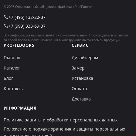
© 2026 Официальный сайт дилера фабрики «ProfilDoors»
+7 (495) 132-22-37
call
+7 (999) 333-69-37
call
Вся информация на сайте является ознакомительной. Производитель оставляет
за собой право вносить изменения в конструкцию выпускаемой продукции.
PROFILDOORS
СЕРВИС
Главная
Дизайнерам
Каталог
Замер
Блог
Установка
Контакты
Оплата
Доставка
ИНФОРМАЦИЯ
Политика защиты и обработки персональных данных
Положение о порядке хранения и защиты персональных
данных пользователей