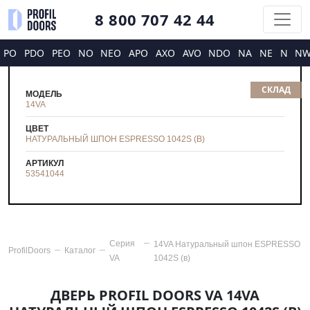
8 800 707 42 44
PO
PDO
PEO
NO
NEO
APO
AXO
AVO
NDO
NA
NE
N
N
СКЛАД
МОДЕЛЬ
14VA
ЦВЕТ
НАТУРАЛЬНЫЙ ШПОН ESPRESSO 1042S (В)
АРТИКУЛ
53541044
Серия
14VA Натуральный шпон ESPRESSO
ProfilDoors
Каталог
VA
1042S (в)
ДВЕРЬ PROFIL DOORS VA 14VA