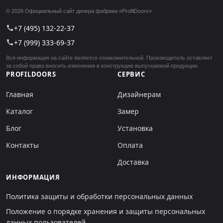
© 2026 Официальный сайт дилера фабрики «ProfilDoors»
+7 (495) 132-22-37
call
+7 (999) 333-69-37
call
Вся информация на сайте является ознакомительной. Производитель оставляет
за собой право вносить изменения в конструкцию выпускаемой продукции.
PROFILDOORS
СЕРВИС
Главная
Дизайнерам
Каталог
Замер
Блог
Установка
Контакты
Оплата
Доставка
ИНФОРМАЦИЯ
Политика защиты и обработки персональных данных
Положение о порядке хранения и защиты персональных
данных пользователей