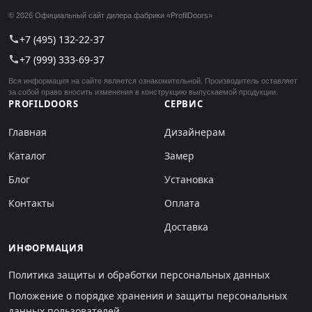
© 2026 Официальный сайт дилера фабрики «ProfilDoors»
+7 (495) 132-22-37
call
+7 (999) 333-69-37
call
Вся информация на сайте является ознакомительной. Производитель оставляет
за собой право вносить изменения в конструкцию выпускаемой продукции.
PROFILDOORS
СЕРВИС
Главная
Дизайнерам
Каталог
Замер
Блог
Установка
Контакты
Оплата
Доставка
ИНФОРМАЦИЯ
Политика защиты и обработки персональных данных
Положение о порядке хранения и защиты персональных
данных пользователей