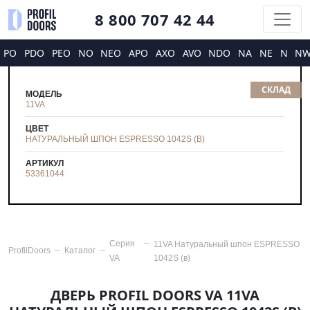
8 800 707 42 44
PO
PDO
PEO
NO
NEO
APO
AXO
AVO
NDO
NA
NE
N
N
СКЛАД
МОДЕЛЬ
11VA
ЦВЕТ
НАТУРАЛЬНЫЙ ШПОН ESPRESSO 1042S (В)
АРТИКУЛ
53361044
Серия
11VA Натуральный шпон ESPRESSO
ProfilDoors
Каталог
VA
1042S (в)
ДВЕРЬ PROFIL DOORS VA 11VA