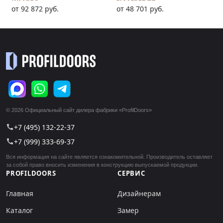
от 92 872 руб.
от 48 701 руб.
© 2026 Официальный сайт дилера фабрики «ProfilDoors»
+7 (495) 132-22-37
call
+7 (999) 333-69-37
call
Вся информация на сайте является ознакомительной. Производитель оставляет
за собой право вносить изменения в конструкцию выпускаемой продукции.
PROFILDOORS
СЕРВИС
Главная
Дизайнерам
Каталог
Замер