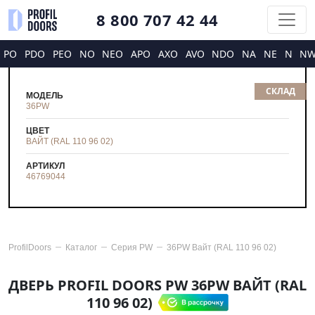
8 800 707 42 44
PO
PDO
PEO
NO
NEO
APO
AXO
AVO
NDO
NA
NE
N
N
СКЛАД
МОДЕЛЬ
36PW
ЦВЕТ
ВАЙТ (RAL 110 96 02)
АРТИКУЛ
46769044
ProfilDoors
Каталог
Серия
PW
36PW Вайт (RAL 110 96 02)
ДВЕРЬ PROFIL DOORS PW 36PW ВАЙТ (RAL
110 96 02)