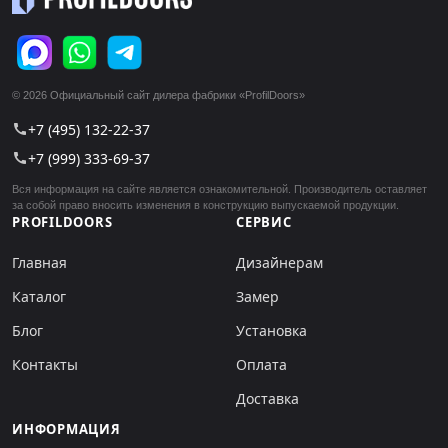
© 2026 Официальный сайт дилера фабрики «ProfilDoors»
+7 (495) 132-22-37
call
+7 (999) 333-69-37
call
Вся информация на сайте является ознакомительной. Производитель оставляет
за собой право вносить изменения в конструкцию выпускаемой продукции.
PROFILDOORS
СЕРВИС
Главная
Дизайнерам
Каталог
Замер
Блог
Установка
Контакты
Оплата
Доставка
ИНФОРМАЦИЯ