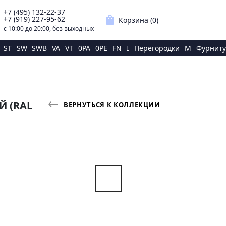
+7 (495) 132-22-37
p
shopping_bag
+7 (919) 227-95-62
Корзина (
0
)
с 10:00 до 20:00, без выходных
ST
SW
SWB
VA
VT
0PA
0PE
FN
I
Перегородки
M
Фурниту
Й (RAL
ВЕРНУТЬСЯ К КОЛЛЕКЦИИ