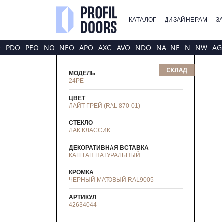
КАТАЛОГ
ДИЗАЙНЕРАМ
З
O
PDO
PEO
NO
NEO
APO
AXO
AVO
NDO
NA
NE
N
NW
AG
СКЛАД
МОДЕЛЬ
24PE
ЦВЕТ
ЛАЙТ ГРЕЙ (RAL 870-01)
СТЕКЛО
ЛАК КЛАССИК
ДЕКОРАТИВНАЯ ВСТАВКА
КАШТАН НАТУРАЛЬНЫЙ
КРОМКА
ЧЕРНЫЙ МАТОВЫЙ RAL9005
АРТИКУЛ
42634044