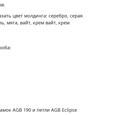
в.
зать цвет молдинга: серебро, серая
ь, мята, вайт, крем вайт, крем
роба:
амок AGB 190 и петли AGB Eclipse