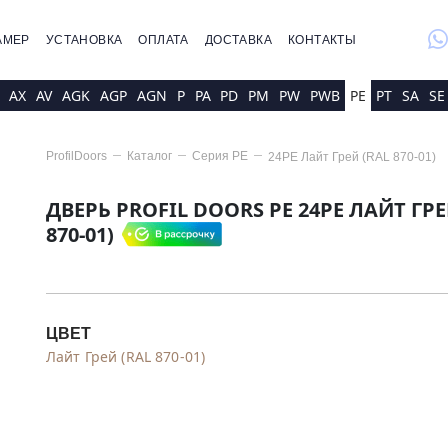
whatsap
АМЕР
УСТАНОВКА
ОПЛАТА
ДОСТАВКА
КОНТАКТЫ
AX
AV
AGK
AGP
AGN
P
PA
PD
PM
PW
PWB
PE
PT
SA
SE
ProfilDoors
Каталог
Серия
PE
24PE Лайт Грей (RAL 870-01)
ДВЕРЬ PROFIL DOORS PE 24PE ЛАЙТ ГРЕ
870-01)
ЦВЕТ
Лайт Грей (RAL 870-01)