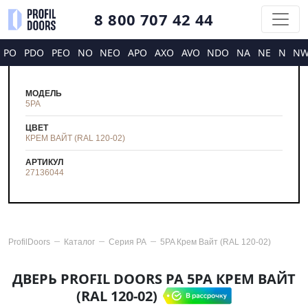
8 800 707 42 44
PO
PDO
PEO
NO
NEO
APO
AXO
AVO
NDO
NA
NE
N
N
МОДЕЛЬ
5PA
ЦВЕТ
КРЕМ ВАЙТ (RAL 120-02)
АРТИКУЛ
27136044
ProfilDoors
Каталог
Серия
PA
5PA Крем Вайт (RAL 120-02)
ДВЕРЬ PROFIL DOORS PA 5PA КРЕМ ВАЙТ
(RAL 120-02)