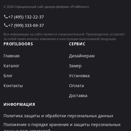
© 2026 Официальный сайт дилера фабрики «ProfilDoors»
+7 (495) 132-22-37
call
+7 (999) 333-69-37
call
Вся информация на сайте является ознакомительной. Производитель оставляет
за собой право вносить изменения в конструкцию выпускаемой продукции.
PROFILDOORS
СЕРВИС
Главная
Дизайнерам
Каталог
Замер
Блог
Установка
Контакты
Оплата
Доставка
ИНФОРМАЦИЯ
Политика защиты и обработки персональных данных
Положение о порядке хранения и защиты персональных
данных пользователей