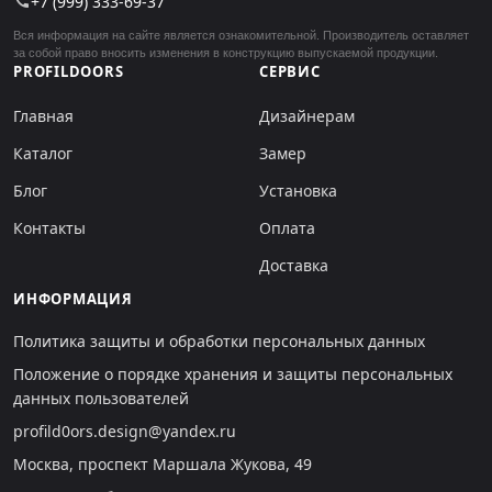
+7 (999) 333-69-37
call
Вся информация на сайте является ознакомительной. Производитель оставляет
за собой право вносить изменения в конструкцию выпускаемой продукции.
PROFILDOORS
СЕРВИС
Главная
Дизайнерам
Каталог
Замер
Блог
Установка
Контакты
Оплата
Доставка
ИНФОРМАЦИЯ
Политика защиты и обработки персональных данных
Положение о порядке хранения и защиты персональных
данных пользователей
profild0ors.design@yandex.ru
Москва, проспект Маршала Жукова, 49