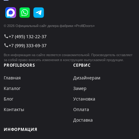
© 2026 Официальный сайт дилера фабрики «ProfilDoors»
+7 (495) 132-22-37
call
+7 (999) 333-69-37
call
Вся информация на сайте является ознакомительной. Производитель оставляет
за собой право вносить изменения в конструкцию выпускаемой продукции.
PROFILDOORS
СЕРВИС
Главная
Дизайнерам
Каталог
Замер
Блог
Установка
Контакты
Оплата
Доставка
ИНФОРМАЦИЯ