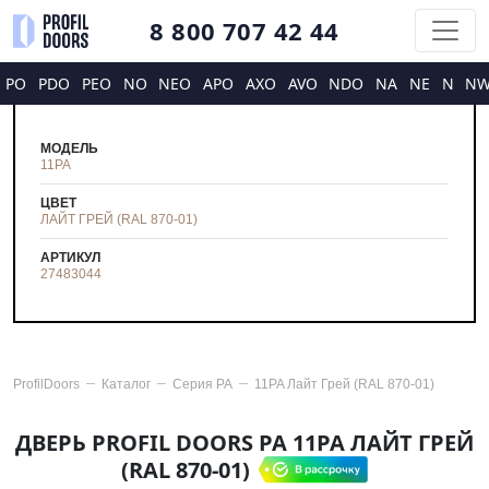
8 800 707 42 44
PO
PDO
PEO
NO
NEO
APO
AXO
AVO
NDO
NA
NE
N
N
МОДЕЛЬ
11PA
ЦВЕТ
ЛАЙТ ГРЕЙ (RAL 870-01)
АРТИКУЛ
27483044
ProfilDoors
Каталог
Серия
PA
11PA Лайт Грей (RAL 870-01)
ДВЕРЬ PROFIL DOORS PA 11PA ЛАЙТ ГРЕЙ
(RAL 870-01)