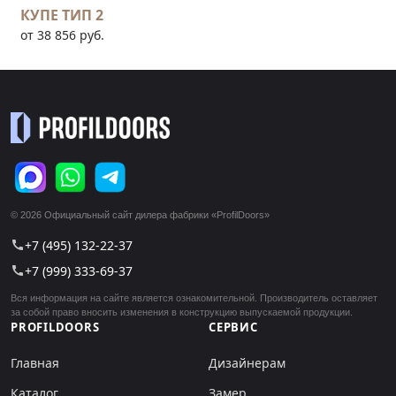
КУПЕ ТИП 2
от 38 856 руб.
© 2026 Официальный сайт дилера фабрики «ProfilDoors»
+7 (495) 132-22-37
call
+7 (999) 333-69-37
call
Вся информация на сайте является ознакомительной. Производитель оставляет
за собой право вносить изменения в конструкцию выпускаемой продукции.
PROFILDOORS
СЕРВИС
Главная
Дизайнерам
Каталог
Замер