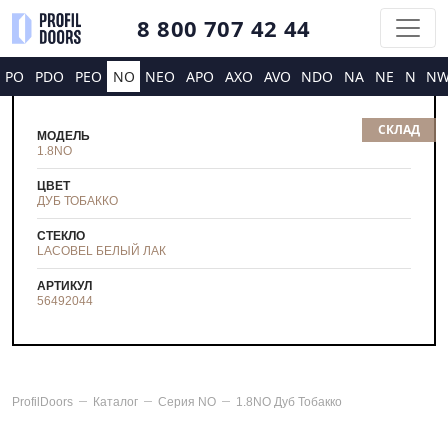
8 800 707 42 44
PO
PDO
PEO
NO
NEO
APO
AXO
AVO
NDO
NA
NE
N
N
СКЛАД
МОДЕЛЬ
1.8NO
ЦВЕТ
ДУБ ТОБАККО
СТЕКЛО
LACOBEL БЕЛЫЙ ЛАК
АРТИКУЛ
56492044
ProfilDoors
Каталог
Серия
NO
1.8NO Дуб Тобакко