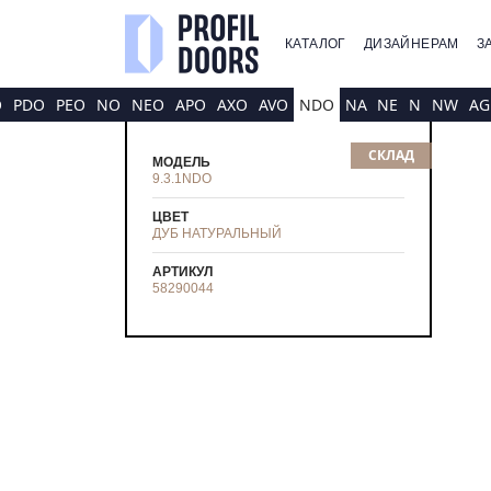
КАТАЛОГ
ДИЗАЙНЕРАМ
З
O
PDO
PEO
NO
NEO
APO
AXO
AVO
NDO
NA
NE
N
NW
AG
СКЛАД
МОДЕЛЬ
9.3.1NDO
ЦВЕТ
ДУБ НАТУРАЛЬНЫЙ
АРТИКУЛ
58290044