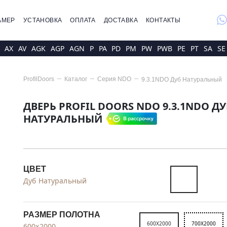
whatsap
АМЕР
УСТАНОВКА
ОПЛАТА
ДОСТАВКА
КОНТАКТЫ
AX
AV
AGK
AGP
AGN
P
PA
PD
PM
PW
PWB
PE
PT
SA
SE
ProfilDoors
Каталог
Серия
NDO
9.3.1NDO Дуб Натуральный
ДВЕРЬ PROFIL DOORS NDO 9.3.1NDO ДУ
НАТУРАЛЬНЫЙ
ЦВЕТ
Дуб Натуральный
РАЗМЕР ПОЛОТНА
600X2000
700X2000
600x2000