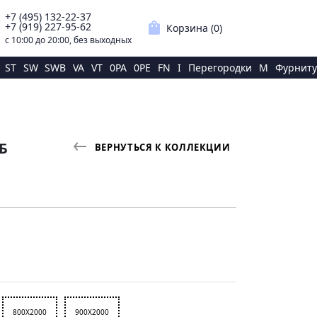
+7 (495) 132-22-37
p
shopping_bag
+7 (919) 227-95-62
Корзина (
0
)
с 10:00 до 20:00, без выходных
ST
SW
SWB
VA
VT
0PA
0PE
FN
I
Перегородки
M
Фурниту
Б
ВЕРНУТЬСЯ К КОЛЛЕКЦИИ
800X2000
900X2000