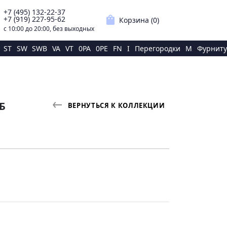
+7 (495) 132-22-37
p
shopping_bag
+7 (919) 227-95-62
Корзина (
0
)
с 10:00 до 20:00, без выходных
ST
SW
SWB
VA
VT
0PA
0PE
FN
I
Перегородки
M
Фурниту
Б
ВЕРНУТЬСЯ К КОЛЛЕКЦИИ