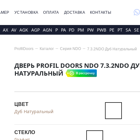
whatsap
АМЕР
УСТАНОВКА
ОПЛАТА
ДОСТАВКА
КОНТАКТЫ
AX
AV
AGK
AGP
AGN
P
PA
PD
PM
PW
PWB
PE
PT
SA
SE
ProfilDoors
Каталог
Серия
NDO
7.3.2NDO Дуб Натуральный
ДВЕРЬ PROFIL DOORS NDO 7.3.2NDO ДУ
НАТУРАЛЬНЫЙ
ЦВЕТ
Дуб Натуральный
СТЕКЛО
Графит