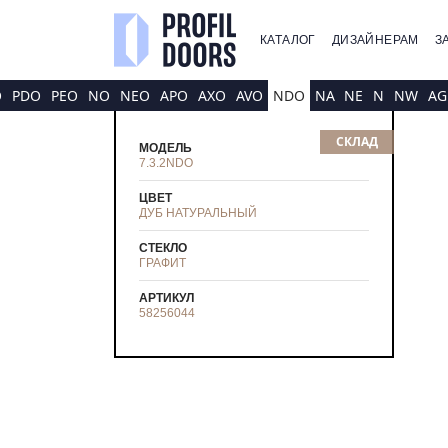
КАТАЛОГ
ДИЗАЙНЕРАМ
З
O
PDO
PEO
NO
NEO
APO
AXO
AVO
NDO
NA
NE
N
NW
AG
СКЛАД
МОДЕЛЬ
7.3.2NDO
ЦВЕТ
ДУБ НАТУРАЛЬНЫЙ
СТЕКЛО
ГРАФИТ
АРТИКУЛ
58256044