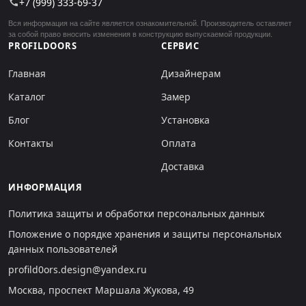
+7 (999) 333-69-37
call
Вся информация на сайте является ознакомительной. Производитель оставляет
за собой право вносить изменения в конструкцию выпускаемой продукции.
PROFILDOORS
СЕРВИС
Главная
Дизайнерам
Каталог
Замер
Блог
Установка
Контакты
Оплата
Доставка
ИНФОРМАЦИЯ
Политика защиты и обработки персональных данных
Положение о порядке хранения и защиты персональных
данных пользователей
profild0ors.design@yandex.ru
Москва, проспект Маршала Жукова, 49