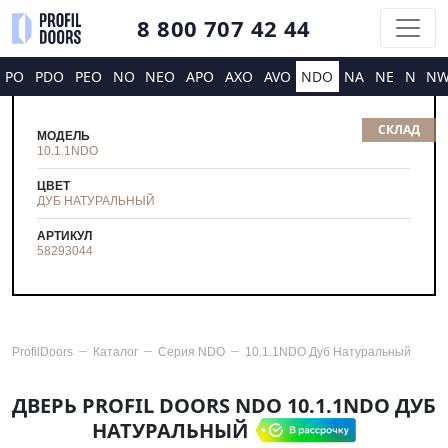
8 800 707 42 44
PO
PDO
PEO
NO
NEO
APO
AXO
AVO
NDO
NA
NE
N
N
СКЛАД
МОДЕЛЬ
10.1.1NDO
ЦВЕТ
ДУБ НАТУРАЛЬНЫЙ
АРТИКУЛ
58293044
ProfilDoors
Каталог
Серия
NDO
10.1.1NDO Дуб Натуральный
ДВЕРЬ PROFIL DOORS NDO 10.1.1NDO ДУБ
НАТУРАЛЬНЫЙ