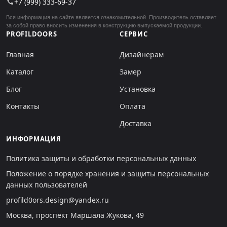
+7 (999) 333-69-37
call
Вся информация на сайте является ознакомительной. Производитель оставляет
за собой право вносить изменения в конструкцию выпускаемой продукции.
PROFILDOORS
СЕРВИС
Главная
Дизайнерам
Каталог
Замер
Блог
Установка
Контакты
Оплата
Доставка
ИНФОРМАЦИЯ
Политика защиты и обработки персональных данных
Положение о порядке хранения и защиты персональных
данных пользователей
profild0ors.design@yandex.ru
Москва, проспект Маршала Жукова, 49