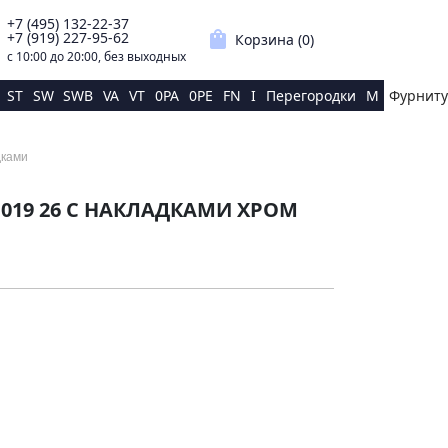
+7 (495) 132-22-37
p
shopping_bag
+7 (919) 227-95-62
Корзина (
0
)
с 10:00 до 20:00, без выходных
ST
SW
SWB
VA
VT
0PA
0PE
FN
I
Перегородки
M
Фурниту
дками
1019 26 С НАКЛАДКАМИ ХРОМ