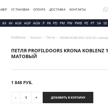
whatsap
АМЕР
УСТАНОВКА
ОПЛАТА
ДОСТАВКА
КОНТАКТЫ
AX
AV
AGK
AGP
AGN
P
PA
PD
PM
PW
PWB
PE
PT
SA
SE
ProfilDoors
Каталог
Петли
KRONA KOBLENZ 1019 26 с накла
ПЕТЛЯ PROFILDOORS KRONA KOBLENZ 
МАТОВЫЙ
1 848
РУБ.
-
1
+
ДОБАВИТЬ В КОРЗИНУ