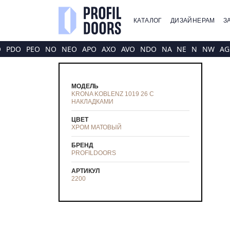
КАТАЛОГ
ДИЗАЙНЕРАМ
З
O
PDO
PEO
NO
NEO
APO
AXO
AVO
NDO
NA
NE
N
NW
AG
МОДЕЛЬ
KRONA KOBLENZ 1019 26 С
НАКЛАДКАМИ
ЦВЕТ
ХРОМ МАТОВЫЙ
БРЕНД
PROFILDOORS
АРТИКУЛ
2200