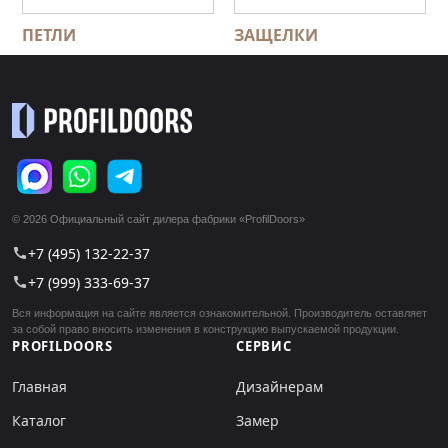
ПЕТЛИ
ЗАЩЕЛКИ
© 2026 Официальный сайт дилера фабрики «ProfilDoors»
+7 (495) 132-22-37
call
+7 (999) 333-69-37
call
Вся информация на сайте является ознакомительной. Производитель оставляет
за собой право вносить изменения в конструкцию выпускаемой продукции.
PROFILDOORS
СЕРВИС
Главная
Дизайнерам
Каталог
Замер