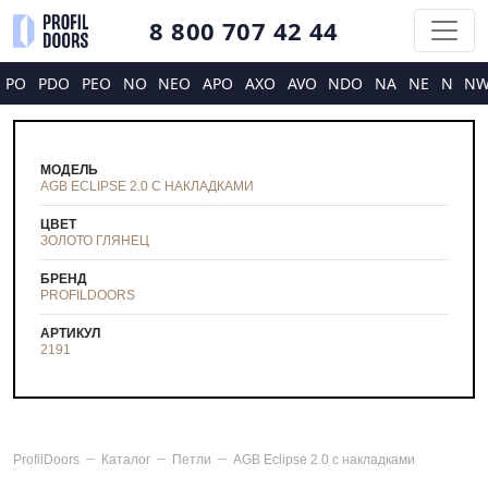
8 800 707 42 44
PO
PDO
PEO
NO
NEO
APO
AXO
AVO
NDO
NA
NE
N
N
МОДЕЛЬ
AGB ECLIPSE 2.0 С НАКЛАДКАМИ
ЦВЕТ
ЗОЛОТО ГЛЯНЕЦ
БРЕНД
PROFILDOORS
АРТИКУЛ
2191
ProfilDoors
Каталог
Петли
AGB Eclipse 2.0 с накладками